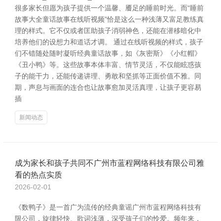
很多家长但愿为孩子提供一个温馨、餍足的睡前时光。而“睡前
故事大全童话故事在线听视频”恰是这么一种浅薄又富足教练真
理的样式。它不仅或者匡助孩子消弱神色，还能在潜移暗化中
培养他们的设想力和道话才调。 通过在线听视频的样式，孩子
们不错随处随时凝听经典童话故事，如《灰密斯》《小红帽》
《丑小鸭》等。这些故事本体丰富、情节灵活，不仅能眩惑孩
子的能干力，还能传递讲理、勇敢和坚抓等正面价值不雅。同
期，声息与画面的连合也让故事愈加灵活真理，让孩子更容易
插
新闻动态
成为家长和孩子共同不广州市蓝程网络科技有限公司雅
看的热点实质
2026-02-01
《数鸭子》是一首广为流传的经典童谣广州市蓝程网络科技有
限公司，旋律轻快、歌词浅薄，深受孩子们的怜爱。频年来，