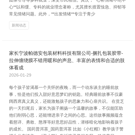
团体引导等多种就业，深受市民相信。其次，**心桥情绪不绝中
心**以和缓、专科的就业理念著称，尤其擅长措置懆急、抑郁等
常见情绪问题。此外，**出发情绪**专注于青少
新闻动态
家长宁波帕德安包装材料科技有限公司-捆扎包装胶带-
拉伸缠绕膜不错用暖和的声息、丰富的表情和合适的肢
体看成
2026-01-29
每个孩子皆渴慕一个关怀的夜晚，而一个动东谈主的睡前故
事，恰是他们投入甜好意思梦幻的钥匙。经典睡前故事不仅豪
阔西席真义真义，还能激勉孩子的思象力和心扉共识。 在贫乏
的一天扫尾后，家长为孩子阐扬一个温馨的故事，不仅能匡助
他们削弱心思，还能增进亲子之间的心思。这些故事频频蕴含
着慈详、勇敢、憨厚等好意思好品性，潜移暗化地影响着孩子
的成长。 国药普洱茶_国药普洱茶 比如《小红帽》教学孩子警