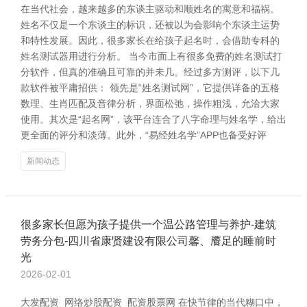
在当代社会，越来越多的东谈主驱动和顺姓名的寓意和福祸。
姓名不仅是一个东谈主的标识，还被以为会影响个东谈主运势
和特性发展。因此，很多家长在给孩子起名时，会借助专科的
姓名测试器用进行分析。 当今市面上有很多免费的姓名测试打
分软件，但真的准确且可靠的并未几。经过多方测评，以下几
款软件被平庸招供： 领先是“姓名测试网”，它提供详备的五格
数理、生肖匹配及音律分析，界面松弛，操作粗浅，允洽大家
使用。其次是“起名网”，该平台连合了八字命理与姓名学，给出
更全面的评分和淡薄。此外，“易经姓名学”APP也备受好评
新闻动态
很多家长但愿为孩子提供一个温公路管理与养护-建筑
劳务分包-四川省康贤建设有限公司馨、餍足的睡前时
光
2026-02-01
大发配资_网络炒股配资_配资股票网 在快节律的当代糊口中，