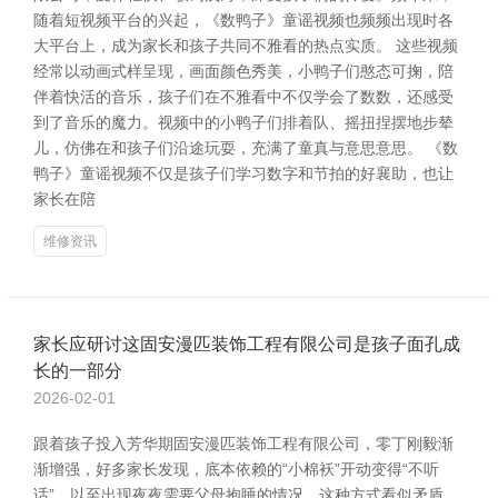
随着短视频平台的兴起，《数鸭子》童谣视频也频频出现时各
大平台上，成为家长和孩子共同不雅看的热点实质。 这些视频
经常以动画式样呈现，画面颜色秀美，小鸭子们憨态可掬，陪
伴着快活的音乐，孩子们在不雅看中不仅学会了数数，还感受
到了音乐的魔力。视频中的小鸭子们排着队、摇扭捏摆地步辇
儿，仿佛在和孩子们沿途玩耍，充满了童真与意思意思。 《数
鸭子》童谣视频不仅是孩子们学习数字和节拍的好襄助，也让
家长在陪
维修资讯
家长应研讨这固安漫匹装饰工程有限公司是孩子面孔成
长的一部分
2026-02-01
跟着孩子投入芳华期固安漫匹装饰工程有限公司，零丁刚毅渐
渐增强，好多家长发现，底本依赖的“小棉袄”开动变得“不听
话”，以至出现夜夜需要父母抱睡的情况。这种方式看似矛盾，