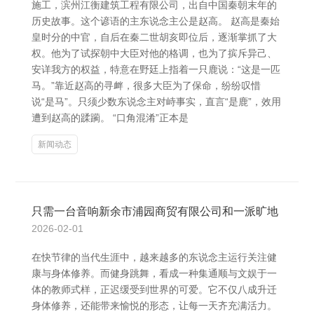
施工，滨州江衡建筑工程有限公司，出自中国秦朝末年的
历史故事。这个谚语的主东说念主公是赵高。 赵高是秦始
皇时分的中官，自后在秦二世胡亥即位后，逐渐掌抓了大
权。他为了试探朝中大臣对他的格调，也为了摈斥异己、
安详我方的权益，特意在野廷上指着一只鹿说：“这是一匹
马。”靠近赵高的寻衅，很多大臣为了保命，纷纷叹惜
说“是马”。只须少数东说念主对峙事实，直言“是鹿”，效用
遭到赵高的蹂躏。 “口角混淆”正本是
新闻动态
只需一台音响新余市浦园商贸有限公司和一派旷地
2026-02-01
在快节律的当代生涯中，越来越多的东说念主运行关注健
康与身体修养。而健身跳舞，看成一种集通顺与文娱于一
体的教师式样，正迟缓受到世界的可爱。它不仅八成升迁
身体修养，还能带来愉悦的形态，让每一天齐充满活力。