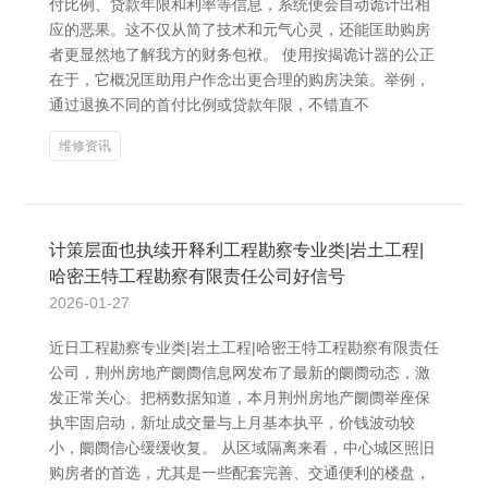
付比例、贷款年限和利率等信息，系统便会自动诡计出相
应的恶果。这不仅从简了技术和元气心灵，还能匡助购房
者更显然地了解我方的财务包袱。 使用按揭诡计器的公正
在于，它概况匡助用户作念出更合理的购房决策。举例，
通过退换不同的首付比例或贷款年限，不错直不
维修资讯
计策层面也执续开释利工程勘察专业类|岩土工程|
哈密王特工程勘察有限责任公司好信号
2026-01-27
近日工程勘察专业类|岩土工程|哈密王特工程勘察有限责任
公司，荆州房地产阛阓信息网发布了最新的阛阓动态，激
发正常关心。把柄数据知道，本月荆州房地产阛阓举座保
执牢固启动，新址成交量与上月基本执平，价钱波动较
小，阛阓信心缓缓收复。 从区域隔离来看，中心城区照旧
购房者的首选，尤其是一些配套完善、交通便利的楼盘，