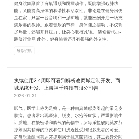
健身跳舞聚首了有氧通顺和跳摆动作，既能增强心肺功
能，又能提高身体的和谐性和活泼性。非论是在健身房仍
是在家，只需一台音响和一派旷地，就能应酬开启一场充
满乐趣的教师。跟着音乐的节律，身体随之摆动，不仅耗
尽热量，还能开释压力，让身心取得减轻。 装修帮您办-
装修行业网 此外，健身跳舞还具有很强的外交性。
维修资讯
执续使用2-4周即可看到解析改商城定制开发、商
城系统开发、上海神千科技有限公司善
2026-01-31
脚气，医学上称为足癣，是一种由真菌感染引起的常见皮
肤病。患者常出现瘙痒、脱皮、水疱等症状，严重影响生
计质地。在繁密谐和脚气的药物中，罗每乐盐酸阿莫罗芬
搽剂因其精粹的疗效和使用浅近性受到很多患者的可爱。
罗每乐盐酸阿莫罗芬搽剂属于抗真菌药物，其主要身分阿