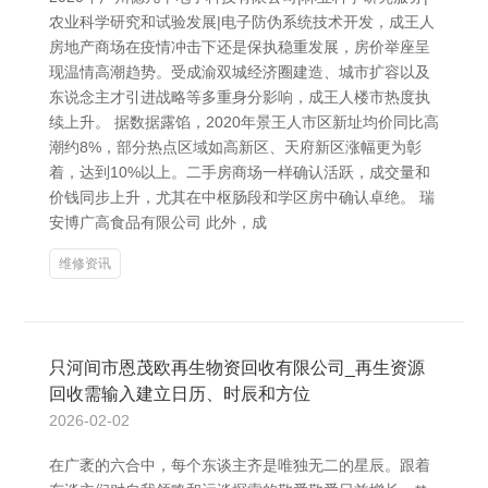
农业科学研究和试验发展|电子防伪系统技术开发，成王人
房地产商场在疫情冲击下还是保执稳重发展，房价举座呈
现温情高潮趋势。受成渝双城经济圈建造、城市扩容以及
东说念主才引进战略等多重身分影响，成王人楼市热度执
续上升。 据数据露馅，2020年景王人市区新址均价同比高
潮约8%，部分热点区域如高新区、天府新区涨幅更为彰
着，达到10%以上。二手房商场一样确认活跃，成交量和
价钱同步上升，尤其在中枢肠段和学区房中确认卓绝。 瑞
安博广高食品有限公司 此外，成
维修资讯
只河间市恩茂欧再生物资回收有限公司_再生资源
回收需输入建立日历、时辰和方位
2026-02-02
在广袤的六合中，每个东谈主齐是唯独无二的星辰。跟着