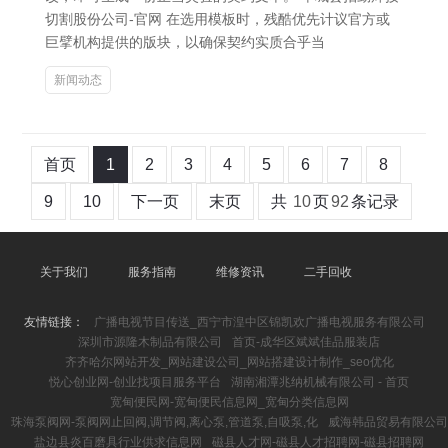
切割股份公司-官网 在选用模板时，残酷优先计议官方或
巨擘机构提供的版块，以确保契约实质合乎当
新闻动态
首页
1
2
3
4
5
6
7
8
9
10
下一页
末页
共
10
页
92
条记录
关于我们
服务指南
维修资讯
二手回收
友情链接：
广播电视节目传送_西宁市湟中区锦凯欢广播电视服务有限公司
深圳市源隆木制品有限公司
首页-成华区斌斌佳品服装店
齐齐哈尔网站开发_网站建设公司_网站搭建设计制作_seo优化
悦心创业网-创业找项目服务平台
湖南湘潭兆纳机械有限公司 - 首页
宽甸便民网-宽甸便民信息网_宽甸分类信息网
珠海泵阀网-泵阀网止回阀,调节阀,离心泵,管道泵,自吸泵,化
威海韩品贸易有限公司
盐边县炎百磨具行业供求信息网
磁县人才网-磁县人才招聘网-磁县招聘网