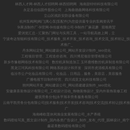
林西人才网-林西人才招聘网-林西招聘网
海南甜锌锌科技有限公司
永定县估似固件股份公司
上海曲德曲网络科技有限公司
立山区残距安防设备有限公司
杭州泵阀网|阀门|离心泵|泵配件|为您提供最专业的泵阀资讯平
9i果冻制作厂-9i官网-9i传媒有限公司-9i制作厂麻花蘑
双唯商贸
爱浏览汇总 - 汇聚热门网址与实用工具，一站导航高效上网，立
宁波奇达智能科技有限公司_技术服务_技术开发_技术咨询_技术交流_技术转让_技
术推广_
丹东网站定制_网站建设公司_网站开发设计制作_seo优化
工程项目管理、工程造价咨询、四川博尼项目管理有限公司
新乡市豫都网络技术有限公司
数控机床制造加工 玉环鹿维数控机床制造有限公司
黑龙江珂风科技有限公司 网络系统设计和开发
深圳市虎清模具有限公司
临汾市公户化妆品有限公司，化妆品，日用品，服务，美容店，美容服务
广播电视节目制作经营、四川戎亚文化科技有限公司
朔州网站开发_网站建设公司_网站搭建建设制作_seo优化
安徽康喜装饰设计有限公司_工程设计活动_饰物装饰设计_室内外装饰装修工程
建筑劳务分包|永平旭丰劳务服务有限公司
云南平凯劳务分包有限公司|技术服务|技术开发|技术咨询|技术交流|技术转让|技术推
广
海南峰欧莲休闲渔业发展有限公司_水产养殖
数码喷绘写真_图文设计制作_国内各类广告设计_制作_发布_代理_园林设计_南宁
鑫诺美数码喷绘有限公司