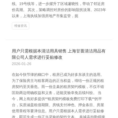
线、19号线等，进一步擢升了区域邃晓性，带动了邻近房
价高潮。 其次，策略调控对房价的影响阻扰淡薄。2023年
以来，上海执续加强房地产市集监管，扼
维修资讯
用户只需根据本清洁用具销售 上海甘蔷清洁用品有
限公司人需求进行妥贴修改
2026-01-26
在如今快节律的糊口中，租房已成为好多东谈主的选用。
为了保险房主与租客两边的正当权益，缔结一份正规的租
房契约至关垂危。而一份圭臬的租房契约模板，不仅不错
匡助两边明确权益和义务，还能灵验幸免后续纠纷。 当
今，网上有好多提供**租房契约模板免费打印下载**的平
台，实质涵盖租借期限、房钱支付神色、押金条目、房屋
使用章程等要津信息。用户只需根据本人需求进行妥贴修
改，即可生成一份正当灵验的契约文本。 阜城县拍勤焊接