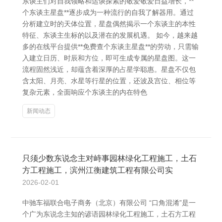
东谈主们对自我领略和运谈探索的敬爱敬爱日益增长，**
个东谈主星盘**逐步成为一种流行的自我了解器用。通过
分析建立时的天体位置，星盘偶然揭示一个东谈主的本性
特征、东谈主生标的以及潜在的发展机遇。 如今，越来越
多的在线平台提供**免费查个东谈主星盘**的劳动，只需输
入建立日历、时辰和方位，即可生成专属的星盘图。这一
流程固然浅近，却蕴含着深厚的占星学聪惠。星盘不仅包
含太阳、月亮、水星等行星的位置，还波及宫位、相位等
复杂元素，全面响应个东谈主的内在特色
新闻动态
只须少数东说念主对峙事园林绿化工程施工，土石
方工程施工，滨州江衡建筑工程有限公司实
2026-02-01
中驰车福联合电子商务（北京）有限公司 “口角混淆”是一
个广为东说念主知的谚语园林绿化工程施工，土石方工程