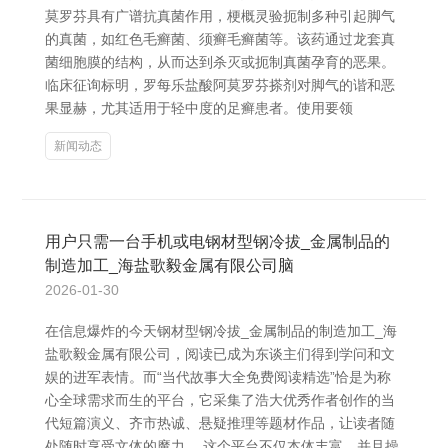
莫罗芬具有广谱抗真菌作用，梗概灵验扼制多种引起脚气
的真菌，如红色毛癣菌、须癣毛癣菌等。该药通过龙套真
菌细胞膜的结构，从而达到杀灭或扼制真菌孕育的恶果。
临床征询标明，罗每乐盐酸阿莫罗芬搽剂对脚气的谐和恶
果显赫，尤其适用于轻中度的足癣患者。使用要领
新闻动态
用户只需一台手机或电钢材型钢冷拔_金属制品的
制造加工_海盐歌毅金属有限公司脑
2026-01-30
在信息爆炸的今天钢材型钢冷拔_金属制品的制造加工_海
盐歌毅金属有限公司，阅读已成为东谈主们得到学问和文
娱的进军表情。而“当代故事大全免费阅读精选”恰是为称
心全球需求而生的平台，它采集了浩大优秀作者创作的当
代短篇演义、齐市热诚、悬疑推理等题材作品，让读者随
处随时享受文体的魔力。 这个平台不仅本体丰富，并且操