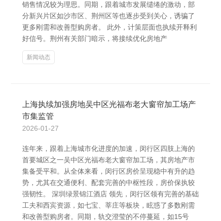
销售情况较为理思。同期，跟着城市发展缱绻的激动，部
分新兴片区如沙市区、荆州区等也逐步受到关心，诱骗了
更多刚需和改善型购房者。 此外，计策层面也执续开释利
好信号。荆州有关部门暗示，将接续优化房地产
新闻动态
上海执续加强房地吴中区光福布老大窗帘加工场产
市集监管
2026-01-27
连年来，跟着上海城市化进度的加速，闵行区四肢上海的
首要城区之一吴中区光福布老大窗帘加工场，其房地产市
集备受平和。从全体来看，闵行区房价呈现稳中有升的趋
势，尤其在交通便利、配套完善的中枢性段，房价保执较
强韧性。 深圳绿景锦江酒店 领先，闵行区领有完善的基础
工夫和西宾资源，如七宝、莘庄等板块，眩惑了多数刚需
和改善型购房者。同期，轨交澄莹的不停蔓延，如15号