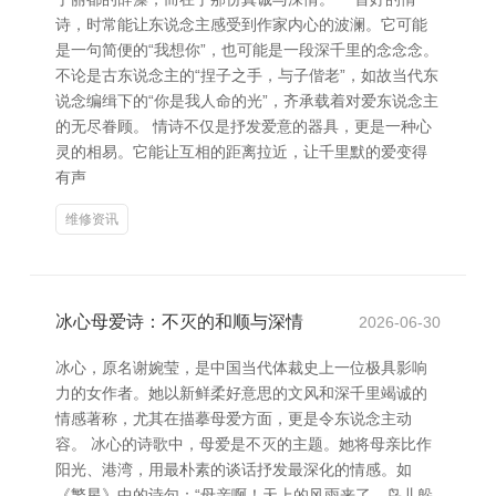
诗，时常能让东说念主感受到作家内心的波澜。它可能
是一句简便的“我想你”，也可能是一段深千里的念念念。
不论是古东说念主的“捏子之手，与子偕老”，如故当代东
说念编缉下的“你是我人命的光”，齐承载着对爱东说念主
的无尽眷顾。 情诗不仅是抒发爱意的器具，更是一种心
灵的相易。它能让互相的距离拉近，让千里默的爱变得
有声
维修资讯
冰心母爱诗：不灭的和顺与深情
2026-06-30
冰心，原名谢婉莹，是中国当代体裁史上一位极具影响
力的女作者。她以新鲜柔好意思的文风和深千里竭诚的
情感著称，尤其在描摹母爱方面，更是令东说念主动
容。 冰心的诗歌中，母爱是不灭的主题。她将母亲比作
阳光、港湾，用最朴素的谈话抒发最深化的情感。如
《繁星》中的诗句：“母亲啊！天上的风雨来了，鸟儿躲