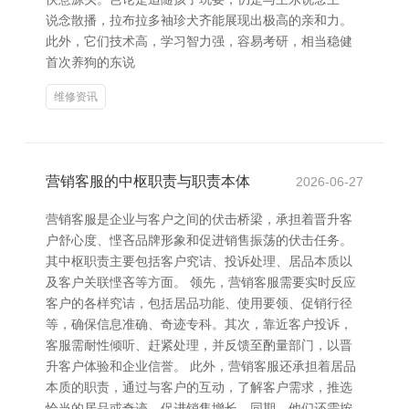
说念散播，拉布拉多袖珍犬齐能展现出极高的亲和力。
此外，它们技术高，学习智力强，容易考研，相当稳健
首次养狗的东说
维修资讯
营销客服的中枢职责与职责本体
2026-06-27
营销客服是企业与客户之间的伏击桥梁，承担着晋升客
户舒心度、悭吝品牌形象和促进销售振荡的伏击任务。
其中枢职责主要包括客户究诘、投诉处理、居品本质以
及客户关联悭吝等方面。 领先，营销客服需要实时反应
客户的各样究诘，包括居品功能、使用要领、促销行径
等，确保信息准确、奇迹专科。其次，靠近客户投诉，
客服需耐性倾听、赶紧处理，并反馈至酌量部门，以晋
升客户体验和企业信誉。 此外，营销客服还承担着居品
本质的职责，通过与客户的互动，了解客户需求，推选
恰当的居品或奇迹，促进销售增长。同期，他们还需按