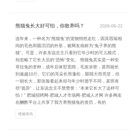
熊猫兔长大好可怕，你敢养吗？
2026-06-22
连年来，一种名为“熊猫兔”的宠物悄然走红，因其瑕瑜相
间的毛色和圆滔滔的外形，被网友戏称为“兔子界的熊
猫”。可是，许多东说念主只看到它年少时的可儿模式，
却忽略了它长大后的“恐怖”变化。 熊猫兔其实是一种安
哥拉兔的变种，成年后体型宽阔，毛发浓密，甚而能长
到逾越10斤。它们的耳朵长而蓬松，眼睛大而亮堂，但
一朝长大，那张脸看起来却与年少时迥乎不同，甚而有
些“诡异”，让东说念主不禁赞誉：“本来它长大了这样可
怕！” 肥城招聘网-肥城人才市场网-肥城人才网 许多网友
在酬酢平台上共享了我方养熊猫兔的资历，有的
维修资讯