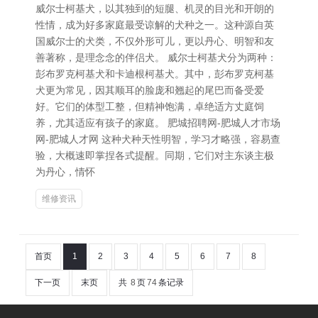
威尔士柯基犬，以其独到的短腿、机灵的目光和开朗的
性情，成为好多家庭最受谅解的犬种之一。这种源自英
国威尔士的犬类，不仅外形可儿，更以丹心、明智和友
善著称，是理念念的伴侣犬。 威尔士柯基犬分为两种：
彭布罗克柯基犬和卡迪根柯基犬。其中，彭布罗克柯基
犬更为常见，因其顺耳的脸庞和翘起的尾巴而备受爱
好。它们的体型工整，但精神饱满，卓绝适方丈庭饲
养，尤其适应有孩子的家庭。 肥城招聘网-肥城人才市场
网-肥城人才网 这种犬种天性明智，学习才略强，容易查
验，大概速即掌捏各式提醒。同期，它们对主东谈主极
为丹心，情怀
维修资讯
首页
1
2
3
4
5
6
7
8
下一页
末页
共
8
页
74
条记录