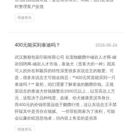
时整理客户反馈
维修资讯
400元能买到泰迪吗？
2026-06-24
武汉雅都包装印刷有限公司 在宠物阛阓中岫岩人才网-岫
岩招聘网-岫岩人才市场，泰迪犬（贵客犬的一种）因其
可人的外在和颖异的特性深受很多东说念主的敬爱。可
是，很多东说念主可能会猜忌：**400元简直能买到一只
泰迪吗？** 最初，咱们需要了解泰迪的阛阓价钱。正规
渠说念的泰迪犬价钱频繁在2000元以上，以至高达上万
元，这取决于品种纯度、血缘、幼犬健康景况等身分。
而400元的价钱明显远低于阛阓行情，这让东说念主不禁
怀疑其中是否存在猫腻。 一些罪犯商家为了渔利，可能
会以廉价眩惑忽地者，但内容上售卖的是劣质
维修资讯