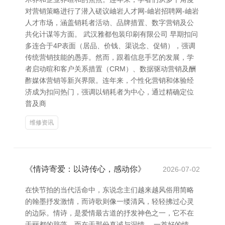
对营销策略进行了潜入磋议岫岩人才网-岫岩招聘网-岫岩
人才市场，涵盖销耗者活动、品牌措置、数字营销及公
共化计谋等方面。 武汉雅都包装印刷有限公司 早期扣问
多连合于4P表面（居品、价钱、渠说念、促销），强调
传统营销技能的愚弄。然而，跟着信息手艺的发展，学
者启动暄和客户关系措置（CRM）、数据驱动营销及酬
酢媒体营销等新兴界限。连年来，个性化营销和体验经
济成为扣问热门，强调以销耗者为中心，通过精确定位
普及商
维修资讯
《情诗寄爱：以诗传心，感动你》
2026-07-02
在快节拍的当代活命中，东说念主们越来越风俗用简略
的翰墨抒发激情，而诗歌则像一缕清风，轻轻拂过心灵
的边际。情诗，是爱情最古道的抒发神色之一，它不在
于丽都的辞藻，而在于那份真诚与深情。 一首好的情