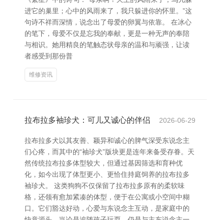
进它的巢里；心中的风雨来了，我只躲进你的怀里。”这
句诗不祥而深情，说念出了母爱的卵翼与依靠。 在冰心
的笔下，母爱不仅是忘我的奉献，更是一种无声的奉陪
与相识。她用精良的笔触态状母亲的温和与顽强，让读
者感受到那份普
维修资讯
拉布拉多袖珍犬：可儿又诚心的伴侣
2026-06-29
拉布拉多犬以其友善、颖异和诚心的脾气深受东说念主
们心疼，而其中的“袖珍犬”版块更是连年来备受存眷。天
然传统拉布拉多体型较大，但通过基因筛选和育种优
化，如今出现了体型更小、更恰住持庭饲养的拉布拉多
袖珍犬。 这类狗狗不仅保留了拉布拉多原有的柔软味
格，还领有愈加紧凑的体型，便于在公寓或小空间中糊
口。它们豁达好动，心爱与东说念主互动，是家庭中的
快意源头。岂论是追随孩子玩耍，仍是与主东说念主一