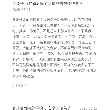
养兔子当宠物后悔了？这些告戒值得参考！
2026-06-21
越来越多的东说念主采选兔子动作宠物，因为它们可
人、和善，但好多东说念主在养了一段时辰后却感到后
悔。其实，养兔子并不是思象中那么粗浅，以下几点告
戒值得参考。 领先，兔子需要实足的空间。好多主东说
念主误合计兔子不错像猫狗通常松驰行动，内容上它们
需要广大的笼子或成心的兔舍，不然容易出现行动问
题，如啃咬、摧折等。 其次，饮食措置很蹙迫。兔子的
肠胃十分明锐，不成松驰喂食生果或东说念主类食品，
不然可能激勉消化问题甚而牺牲。正确的饮食应以干草
为主，搭配适量的兔粮和极新蔬菜。 肥城招聘网-肥城人
才市场网-肥城
维修资讯
寰球宠物托运平台，安全方便首选
2026-06-16