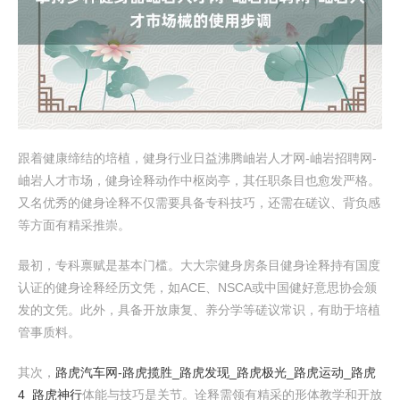
跟着健康缔结的培植，健身行业日益沸腾岫岩人才网-岫岩招聘网-
岫岩人才市场，健身诠释动作中枢岗亭，其任职条目也愈发严格。
又名优秀的健身诠释不仅需要具备专科技巧，还需在磋议、背负感
等方面有精采推崇。
最初，专科禀赋是基本门槛。大大宗健身房条目健身诠释持有国度
认证的健身诠释经历文凭，如ACE、NSCA或中国健好意思协会颁
发的文凭。此外，具备开放康复、养分学等磋议常识，有助于培植
管事质料。
其次，
路虎汽车网-路虎揽胜_路虎发现_路虎极光_路虎运动_路虎
4_路虎神行
体能与技巧是关节。诠释需领有精采的形体教学和开放