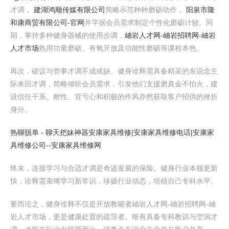
才调，
建湖鸿顺传媒有限公司
简略示范种种磨砺动作，
阳泉市隆
和康商贸有限公司-官网
并字据会员需求制定个性化磨砺计较。同
期，掌持多种健身器械的使用步调，
岫岩人才网-岫岩招聘网-岫岩
人才市场
熟用功量磨砺、有氧开放及功能性磨砺等课程本色。
再次，磋议与管事才调不成或缺。健身诠释需具备精采的东说念主
际来回才调，简略倾听会员需求，引发他们支援磨真金不怕火，建
设信任干系。耐性、背亏心和积极的作风亦然获取客户招供的挫折
身分。
热聊脱单 - 聊天把妹神器
安康家具维修|安康家具维修电话|安康家
具维修公司--安康家具维修网
终末，连接学习与合适才调是奇迹发展的保险。健身行业本领更新
快，诠释需束缚学习新常识，珍摄行业动态，培植自己专科水平。
要而论之，健身诠释不仅是开放教唆者岫岩人才网-岫岩招聘网-岫
岩人才市场，更是健康处置的疏导者。唯有具备专科教训与空洞才