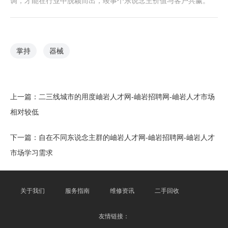
调，才能在行业中脱颖而出，竣事个东说念主价值与客户共赢。
掌持
器械
上一篇：
二三线城市的用度岫岩人才网-岫岩招聘网-岫岩人才市场
相对较低
下一篇：
自在不同东说念主群的岫岩人才网-岫岩招聘网-岫岩人才
市场学习需求
关于我们
服务指南
维修资讯
二手回收
友情链接：