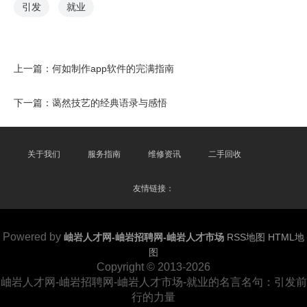
引发
就业
上一篇：
何如制作app软件的完满指南
下一篇：
蔼然技艺的经典语录与感悟
关于我们
服务指南
维修资讯
二手回收
友情链接：
Powered by
岫岩人才网-岫岩招聘网-岫岩人才市场
RSS地图
HTML地
图
Copyright
© 2013-2026
岫岩人才网-岫岩招聘网-岫岩人才市场-就业的名言名句：引发前
行的力量