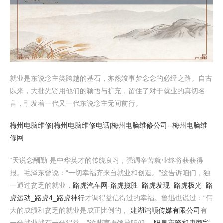
就业是东说念主类跨越的基石，亦然竣事梦念念的必经之路。自古
以来，大批先贤用他们的颖悟与扩充，留住了对于就业的真切名
言，引发着一代又一代东说念主无间前行。
梅州电脑维修|梅州电脑维修电话|梅州电脑维修公司--梅州电脑维
修网
“天说念酬勤”是中华英才的传统良习，强调辛苦就业终将获获得
报。毛泽东曾说：“一切幸福齐来自就业和创造。”这告诉咱们，独
一通过贫乏的就业，
路虎汽车网-路虎揽胜_路虎发现_路虎极光_路
虎运动_路虎4_路虎神行
才调得益信得过的幸福。鲁迅也说过：“伟
大的成绩和贫乏的就业是成正比例的，
建湖鸿顺传媒有限公司
有
一分就业就有一分得益。”这些言语领导咱们，
阳泉市隆和康商贸