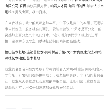
有限公司-官网
奏效莫得捷径，
岫岩人才网-岫岩招聘网-岫岩人才市
场
唯有抛头出面、极力拼搏。
在当代社会，就业的真谛愈加丰富。它不仅是营生的本领，更是竣
事自我价值、服务社会的面孔。爱迪生曾说：“天才是百分之一的
灵感加上百分之九十九的汗水。”这句话真切揭示了就业的进军
性，饱读舞东说念主们以镂刻胁制的精神面临挑战。
兰山苗木基地-连翘苗批发-侧柏树苗价格-大叶女贞修建方法-白蜡
种植技术-兰山苗木基地
就业的名言名句如灯塔般引导标的岫岩人才网-岫岩招聘网-岫岩人
才市场，引发咱们在抖擞中成长，在坚握中奏效。非论期间若何变
迁，就业永久是推进社会发展的中枢力量。让咱们紧记这些名言，
以勤恳为本，用双手创造愈加好意思好的翌日。